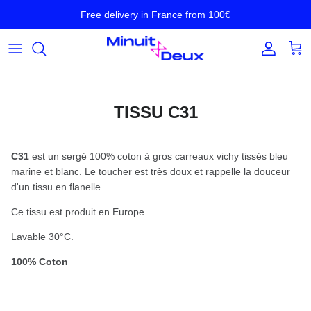
Aller au contenu
Free delivery in France from 100€
Compte
Pani
TISSU C31
C31
est un sergé 100% coton à gros carreaux vichy tissés bleu
marine et blanc. Le toucher est très doux et rappelle la douceur
d'un tissu en flanelle.
Ce tissu est produit en Europe.
Lavable 30°C.
100% Coton